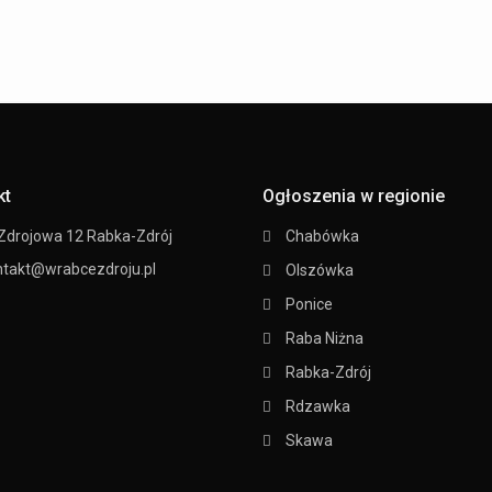
kt
Ogłoszenia w regionie
 Zdrojowa 12 Rabka-Zdrój
Chabówka
ntakt@wrabcezdroju.pl
Olszówka
Ponice
Raba Niżna
Rabka-Zdrój
Rdzawka
Skawa