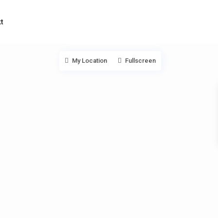
t
My Location
Fullscreen