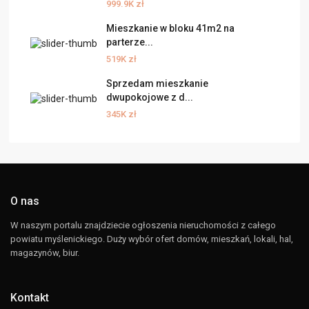
999.9K zł
Mieszkanie w bloku 41m2 na
parterze...
519K zł
Sprzedam mieszkanie
dwupokojowe z d...
345K zł
O nas
W naszym portalu znajdziecie ogłoszenia nieruchomości z całego
powiatu myślenickiego. Duży wybór ofert domów, mieszkań, lokali, hal,
magazynów, biur.
Kontakt