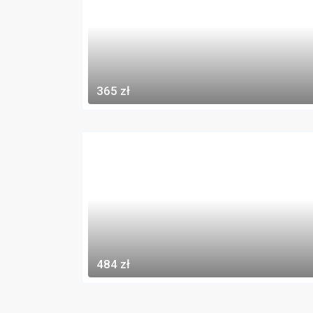
365 zł
484 zł