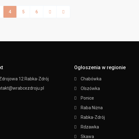
4
5
6
kt
Ogłoszenia w regionie
 Zdrojowa 12 Rabka-Zdrój
Chabówka
ntakt@wrabcezdroju.pl
Olszówka
Ponice
Raba Niżna
Rabka-Zdrój
Rdzawka
Skawa