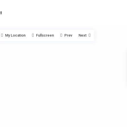
t
My Location
Fullscreen
Prev
Next