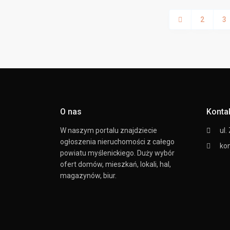
2
3
O nas
Konta
W naszym portalu znajdziecie
ul.
ogłoszenia nieruchomości z całego
ko
powiatu myślenickiego. Duży wybór
ofert domów, mieszkań, lokali, hal,
magazynów, biur.