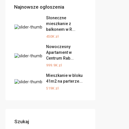
Najnowsze ogłoszenia
Słoneczne
mieszkanie z
balkonem w R...
450K zł
Nowoczesny
Apartament w
Centrum Rab...
999.9K zł
Mieszkanie w bloku
41m2 na parterze...
519K zł
Szukaj