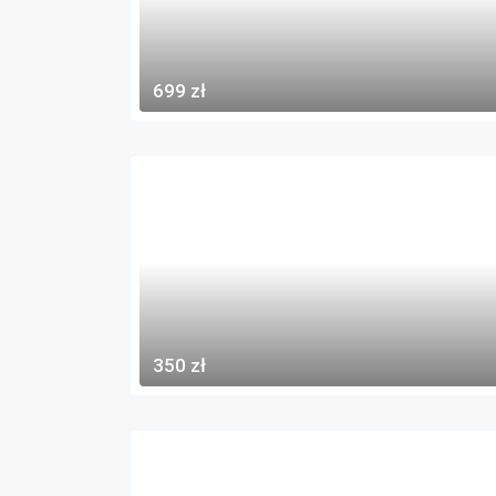
699 zł
350 zł